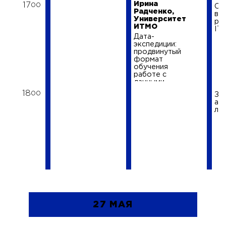
Ирина
17
00
От
Радченко,
вс
Университет
ру
ИТМО
IT
Дата-
экспедиции:
продвинутый
формат
обучения
работе с
данными
18
00
За
ай
ли
27 МАЯ