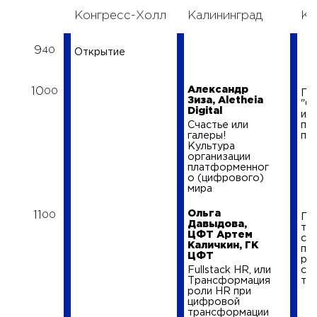
Конгресс-Холл
Калининград
Ке
9
40
Открытие
Александр
10
00
Пр
Зиза, Aletheia
"Gh
Digital
ил
Счастье или
пр
галеры!
пис
Культура
организации
платформенног
о (цифрового)
мира
Ольга
11
00
Пи
Давыдова,
тол
ЦФТ Артем
ста
Каличкин, ГК
по
ЦФТ
ра
Fullstack HR, или
ст
Трансформация
те
роли HR при
цифровой
трансформации