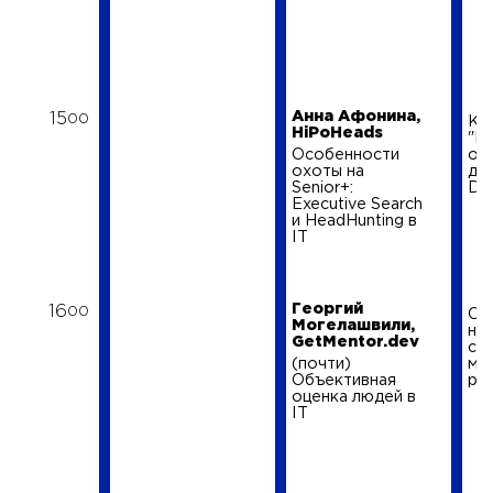
Анна Афонина,
15
00
Кр
HiPoHeads
"Ка
Особенности
от
охоты на
де
Senior+:
De
Executive Search
и HeadHunting в
IT
Георгий
16
00
Са
Могелашвили,
нн
GetMentor.dev
со
(почти)
ми
Объективная
ре
оценка людей в
IT