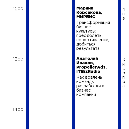
Марина
12
00
"Ну
Корсакова,
в 
МИРБИС
ест
Трансформация
бизнес-
культуры:
преодолеть
сопротивление,
добиться
результата
Анатолий
13
00
Ка
Иванов,
на
PropellerAds,
сп
ITBizRadio
он
Как вовлечь
пр
команды
оп
разработки в
ам
бизнес
компании
14
00