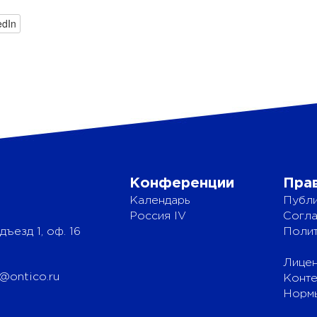
edIn
Конференции
Пра
Календарь
Публи
Россия IV
Согла
дъезд 1, оф. 16
Полит
Лицен
@ontico.ru
Конте
Нормы