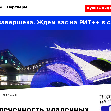
Q
Партнёры
Купить вид
завершена. Ждем вас на
РИТ++
в с
 тезисов
леченность удаленных