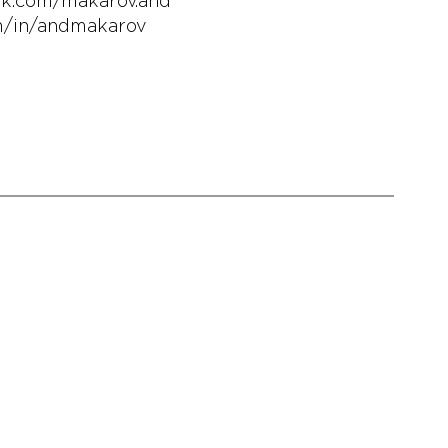
ok.com/makarov.and
om/in/andmakarov