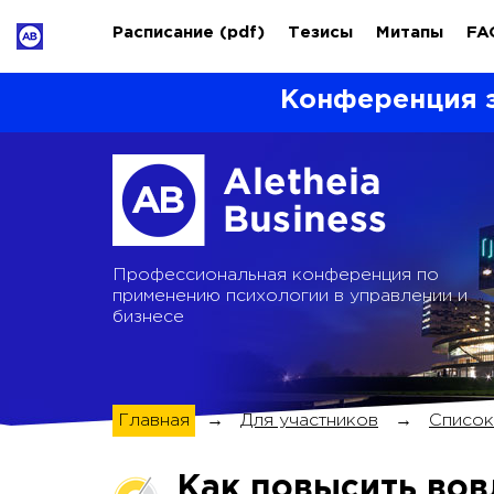
Расписание
(pdf)
Тезисы
Митапы
FA
Конференция 
Профессиональная конференция по
применению психологии в управлении и
бизнесе
Главная
→
Для участников
→
Список
Как повысить вов