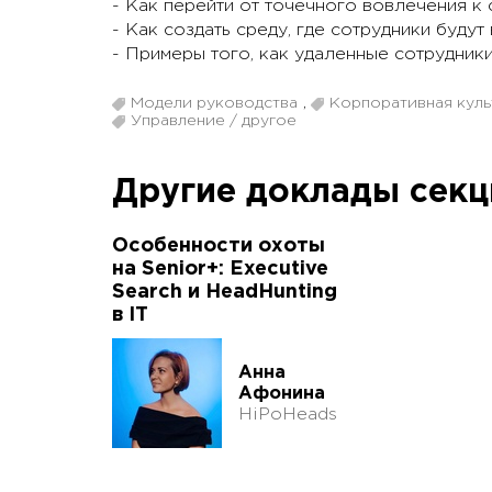
- Как перейти от точечного вовлечения к 
- Как создать среду, где сотрудники будут
- Примеры того, как удаленные сотрудник
Модели руководства
,
Корпоративная куль
Управление / другое
Другие доклады сек
Особенности охоты
на Senior+: Executive
Search и HeadHunting
в IT
Анна
Афонина
HiPoHeads