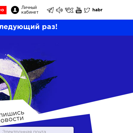
Личный
ео
habr
кабинет
ледующий раз!