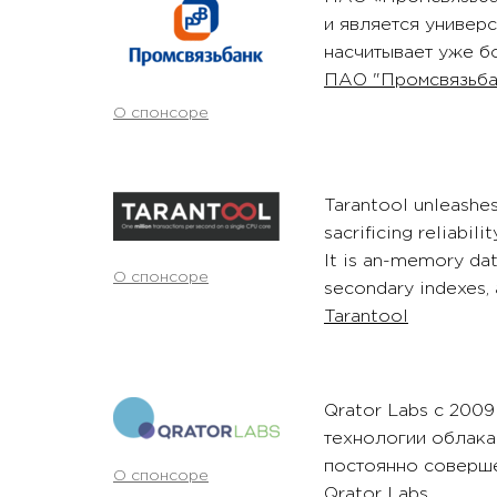
и является универ
насчитывает уже бо
ПАО "Промсвязьба
О спонсоре
Tarantool unleashe
sacrificing reliabilit
It is an-memory dat
О спонсоре
secondary indexes, 
Tarantool
Qrator Labs c 2009
технологии облака
постоянно соверш
О спонсоре
Qrator Labs