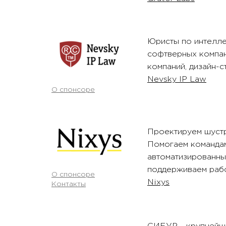
Юристы по интелле
софтверных компан
компаний, дизайн-с
Nevsky IP Law
О спонсоре
Проектируем шустр
Помогаем командам
автоматизированны
поддерживаем рабо
О спонсоре
Nixys
Контакты