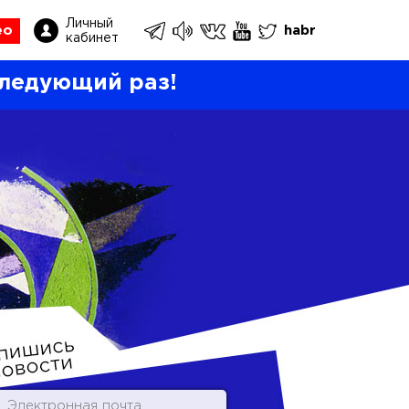
Личный
ео
habr
кабинет
ледующий раз!