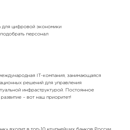
а для цифровой экономики
 подобрать персонал
международная IT-компания, занимающаяся
ационных решений для управления
туальной инфраструктурой. Постоянное
развитие – вот наш приоритет!
к» входит в топ-10 крупнейших банков России