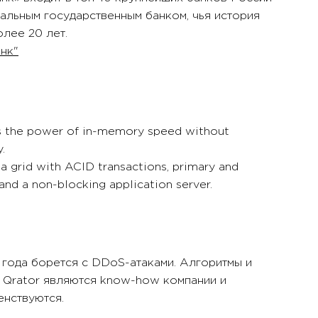
сальным государственным банком, чья история
лее 20 лет.
нк"
s the power of in-memory speed without
y.
a grid with ACID transactions, primary and
and a non-blocking application server.
 года борется с DDoS-атаками. Алгоритмы и
 Qrator являются know-how компании и
енствуются.