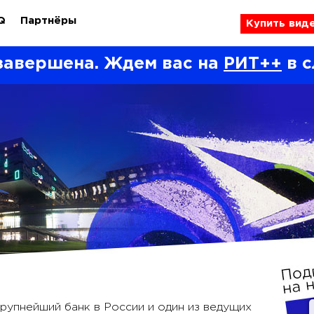
Q
Партнёры
Купить вид
завершена. Ждем вас на
РИТ++
в с
упнейший банк в России и один из ведущих