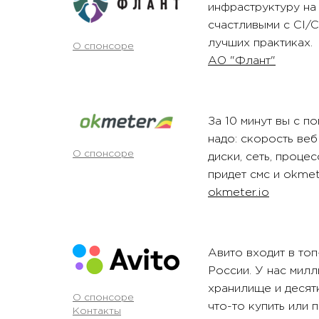
инфраструктуру на
счастливыми с CI/C
лучших практиках.
О спонсоре
АО "Флант"
За 10 минут вы с п
надо: скорость веб
О спонсоре
диски, сеть, проце
придет смс и okmete
okmeter.io
Авито входит в то
России. У нас милл
хранилище и десят
О спонсоре
что-то купить или 
Контакты