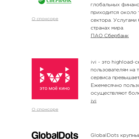
глобальных финанс
приходится около 
О спонсоре
сектора. Услугами 
странах мира.
ПАО Сбербанк
ivi - это highload
пользователям на 
сервиса превышает
Ежемесячно пользо
осуществляют бол
ivi
О спонсоре
GlobalDots крупны