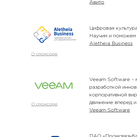
Авито
Цифровая культур
Научим и поможем
Aletheia Business
О спонсоре
Veeam Software – 
разработкой иннов
корпоративной вир
движение вперед и 
О спонсоре
Veeam Software
ПАО «Промсвязьбан