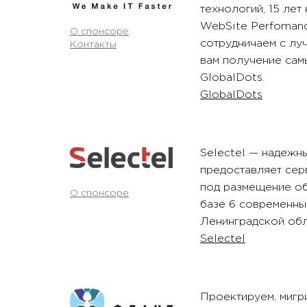
технологий, 15 лет
WebSite Perfomanc
О спонсоре
сотрудничаем с лу
Контакты
вам получение сам
GlobalDots.
GlobalDots
Selectel — надежн
предоставляет сер
под размещение об
О спонсоре
базе 6 современны
Ленинградской обл
Selectel
Проектируем, мигр