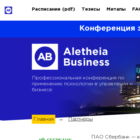
Расписание
(pdf)
Тезисы
Митапы
FA
Конференция 
Профессиональная конференция по
применению психологии в управлении и
бизнесе
Главная
→
Партнёры
ПАО Сбербанк — кр