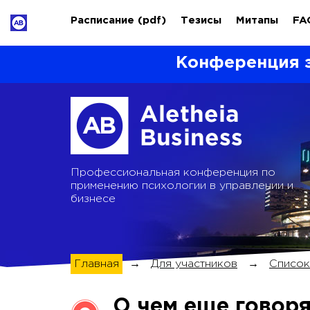
Расписание
(pdf)
Тезисы
Митапы
FA
Конференция 
Профессиональная конференция по
применению психологии в управлении и
бизнесе
Главная
→
Для участников
→
Список
О чем еще говор