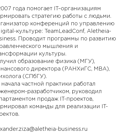
2007 года помогает IT–организациям
рмировать стратегию работы с людьми.
ганизатор конференций по управлению
digital-культуре: TeamLeadConf, Aletheia-
siness. Проводит программы по развитию
равленческого мышления и
ансформации культуры.
лучил образование физика (МГУ),
нансового директора (РАНХиГС, MBA),
ихолога (СПбГУ).
 начала частной практики работал
женером-разработчиком, руководил
партаментом продаж IT-проектов,
рмировал команды для реализации IT-
оектов.
exander.ziza@aletheia-business.ru