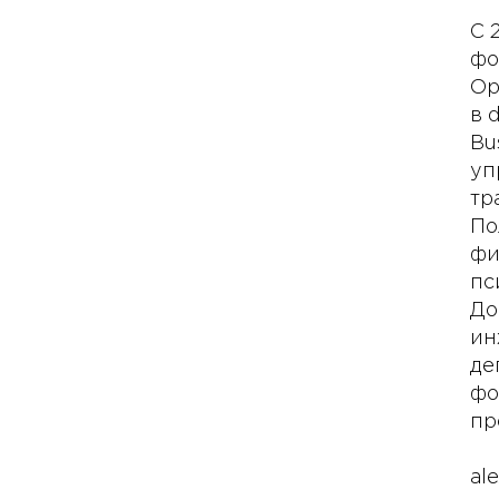
С 
фо
Ор
в 
Bu
уп
тр
По
фи
пс
До
ин
де
фо
пр
al