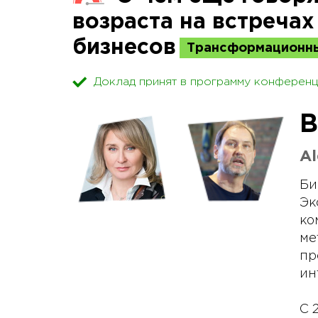
возраста на встречах
бизнесов
Трансформационны
Доклад принят в программу конференц
В
Al
Би
Эк
ко
ме
пр
ин
С 