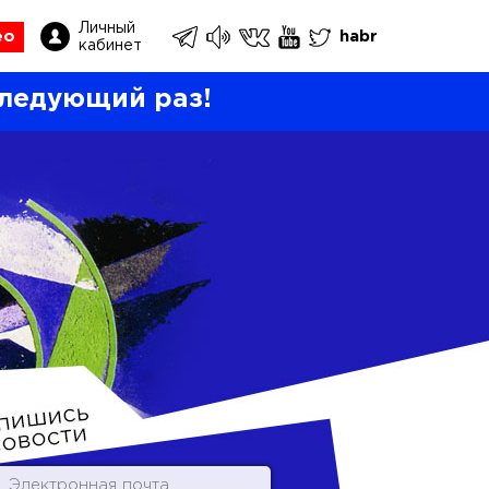
Личный
ео
habr
кабинет
ледующий раз!