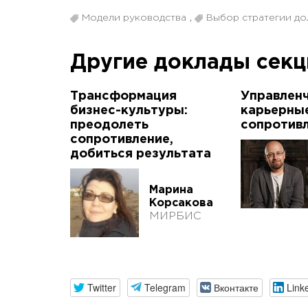
Модели руководства
,
Выбор стратегии до
Другие доклады сек
Трансформация
Управленч
бизнес-культуры:
карьерны
преодолеть
сопротив
сопротивление,
добиться результата
Марина
Корсакова
МИРБИС
Twitter
Telegram
Вконтакте
Link