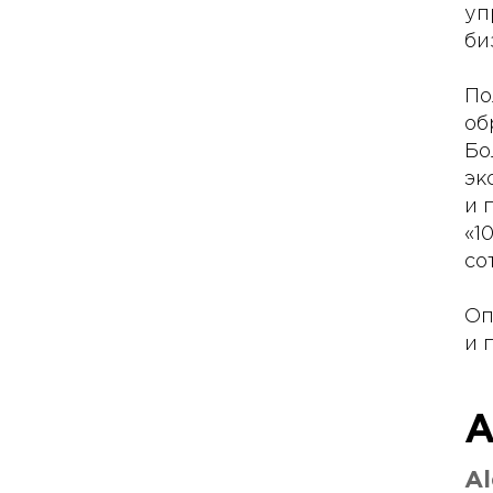
уп
би
По
об
Бо
эк
и 
«1
со
Оп
и 
А
Al