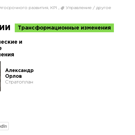
лгосрочного развития, KPI
,
Управление / другое
ции
Трансформационные изменения
еские и
е
ления
Александр
Орлов
Стратоплан
edIn