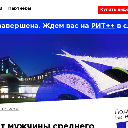
Q
Партнёры
Купить вид
завершена. Ждем вас на
РИТ++
в с
 тезисов
ят мужчины среднего