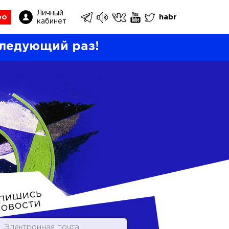
Личный
ео
habr
кабинет
ледующий раз!