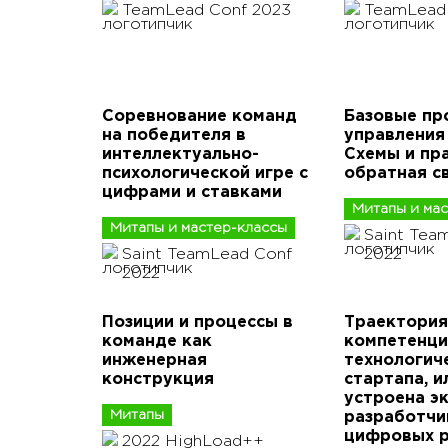
TeamLead Conf 2023
TeamLead
Соревнование команд
Базовые пр
на победителя в
управления
интеллектуально-
Схемы и пра
психологической игре с
обратная с
цифрами и ставками
Митапы и ма
Митапы и мастер-классы
Saint Tea
Saint TeamLead Conf
2022
2022
Позиции и процессы в
Траектория
команде как
компетенци
инженерная
технологич
конструкция
стартапа, и
устроена э
Митапы
разработчи
цифровых 
2022 HighLoad++