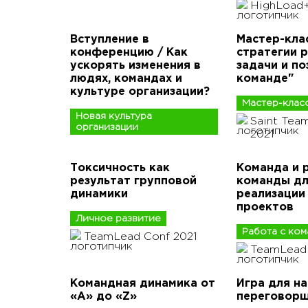
HighLoad+
Вступление в
Мастер-кла
конференцию / Как
стратегии 
ускорять изменения в
задачи и по
людях, командах и
команде"
культуре организации?
Мастер-клас
Новая культура
Saint Tea
организации
2021
Токсичность как
Команда и 
результат групповой
команды д
динамики
реализации
проектов
Личное развитие
Работа с ко
TeamLead Conf 2021
TeamLead 
Командная динамика от
Игра для н
«A» до «Z»
переговор