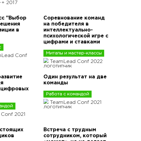
+ 2017
сс "Выбор
Соревнование команд
решения
на победителя в
зиции в
интеллектуально-
психологической игре с
цифрами и ставками
с
Митапы и мастер-классы
mLead Conf
TeamLead Conf 2022
развитие
Один результат на две
ля
команды
 цифровых
Работа с командой
TeamLead Conf 2021
мандой
Conf 2021
астоящих
Встреча с трудным
щиков
сотрудником, который