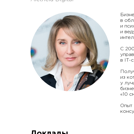
Бизне
в обл
и пси
и вед
интел
С 200
управ
в IT-
Получ
из ко
у луч
бизне
«10 с
Опыт 
консу
Доклады