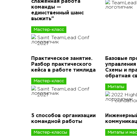
слаженная работа
TeamLead 
команды —
единственный шанс
выжить"
Мастер-класс
Saint TeamLead Conf
2021
Практическое занятие.
Базовые пр
Разбор практического
управления
кейса в работе тимлида
Схемы и пра
обратная с
Мастер-класс
Митапы
Saint TeamLead Conf
2021
2022 Hig
Foundatio
5 способов организации
Инженерный
командной работы
коммуника
Мастер-классы
Митапы и ма