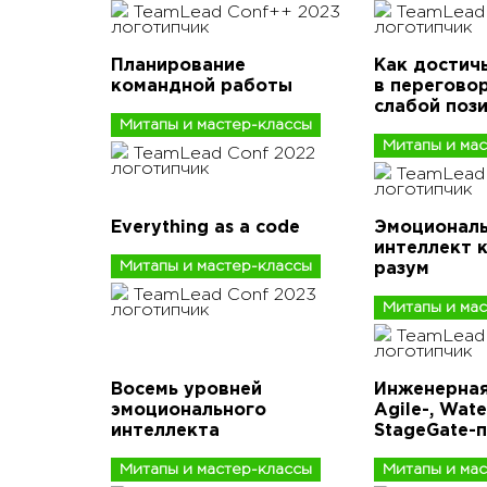
TeamLead Conf++ 2023
TeamLead 
Планирование
Как достич
командной работы
в переговор
слабой поз
Митапы и мастер-классы
Митапы и ма
TeamLead Conf 2022
TeamLead 
Everything as a code
Эмоционал
интеллект к
Митапы и мастер-классы
разум
TeamLead Conf 2023
Митапы и ма
TeamLead
Восемь уровней
Инженерная
эмоционального
Agile-, Water
интеллекта
StageGate-
Митапы и мастер-классы
Митапы и ма