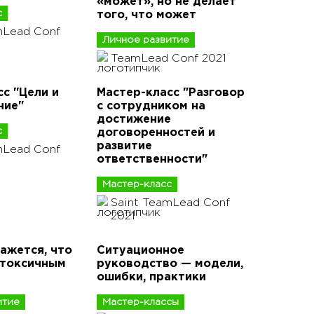
«может», но не делает
с
того, что может
mLead Conf
Личное развитие
TeamLead Conf 2021
с "Цели и
Мастер-класс "Разговор
ние"
с сотрудником на
достижение
с
договоренностей и
развитие
mLead Conf
ответственности"
Мастер-класс
Saint TeamLead Conf
2021
ажется, что
Ситуационное
 токсичным
руководство — модели,
ошибки, практики
итие
Мастер-классы