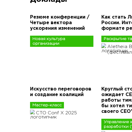
Резюме конференции /
Как стать 
Четыре вектора
России. Инт
ускорения изменений
формате р
Новая культура
Раскрытие т
организации
Aletheia B
(фестива
Искусство переговоров
Круглый ст
и создание коалиций
ожидает CE
работы тим
Мастер-класс
бы хотел т
своего CEO
CTO Conf X 2025
Управление 
разработки (