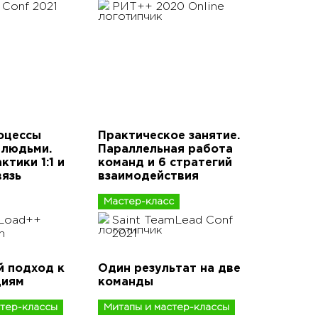
Conf 2021
РИТ++ 2020 Online
оцессы
Практическое занятие.
 людьми.
Параллельная работа
ктики 1:1 и
команд и 6 стратегий
вязь
взаимодействия
Мастер-класс
hLoad++
Saint TeamLead Conf
n
2021
 подход к
Один результат на две
циям
команды
стер-классы
Митапы и мастер-классы