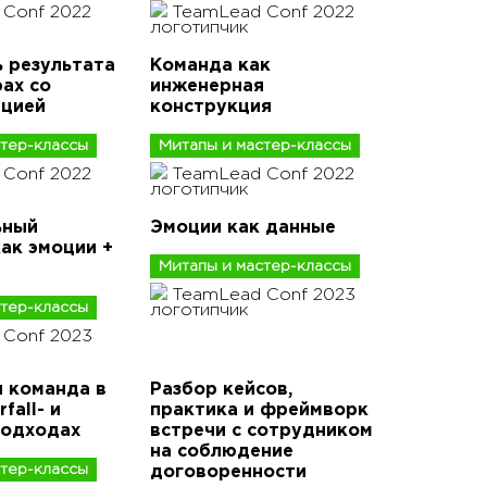
Conf 2022
TeamLead Conf 2022
ь результата
Команда как
ах со
инженерная
ицией
конструкция
стер-классы
Митапы и мастер-классы
Conf 2022
TeamLead Conf 2022
ьный
Эмоции как данные
ак эмоции +
Митапы и мастер-классы
TeamLead Conf 2023
стер-классы
 Conf 2023
 команда в
Разбор кейсов,
fall- и
практика и фреймворк
подходах
встречи с сотрудником
на соблюдение
стер-классы
договоренности