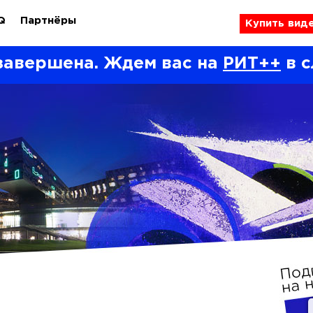
Q
Партнёры
Купить вид
завершена. Ждем вас на
РИТ++
в с