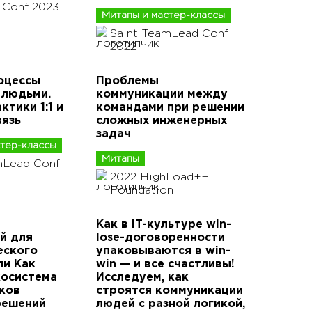
 Conf 2023
Митапы и мастер-классы
Saint TeamLead Conf
2022
оцессы
Проблемы
 людьми.
коммуникации между
ктики 1:1 и
командами при решении
вязь
сложных инженерных
задач
стер-классы
Митапы
mLead Conf
2022 HighLoad++
Foundation
Как в IT-культуре win-
й для
lose-договоренности
еского
упаковываются в win-
ли Как
win — и все счастливы!
косистема
Исследуем, как
ков
строятся коммуникации
решений
людей с разной логикой,