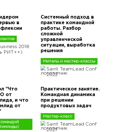
Лидером
Системный подход в
ервью в
практике командной
ефлексии
работы. Разбор
сложной
алантов
управленческой
ситуации, выработка
usiness 2018
решения
ль РИТ++)
Митапы и мастер-классы
Saint TeamLead Conf
2022
ол "Что
Практическое занятие.
O от
Командная динамика
лида, и что
при решении
имлид от
продуктовых задач
"
Мастер-класс
командой
Saint TeamLead Conf
тимлиды)
2021