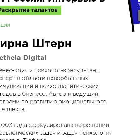
Раскрытие талантов
нции
ирна Штерн
etheia Digital
знес-коуч и психолог-консультант.
сперт в области невербальных
ммуникаций и психоаналитических
тодов в бизнесе. Автор и ведущий
ограмм по развитию эмоционального
теллекта.
2003 года сфокусирована на решении
равленческих задач и задач психологии