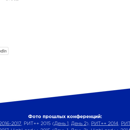
edIn
Фото прошлых конференций:
2016-2017
, РИТ++ 2015 (
День 1
,
День 2
),
РИТ++ 2014
,
РИТ