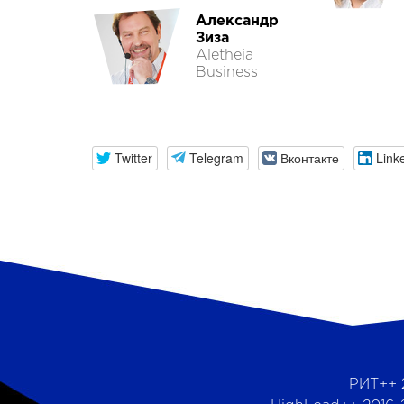
Александр
Зиза
Aletheia
Business
Twitter
Telegram
Вконтакте
Link
РИТ++ 