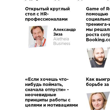
Открытый круглый
Game of Ro
стол с HR-
помощью
профессионалами
социальн
тренинга-
мы решал
Александр
Зиза
роста сот
Aletheia
Booking.
Business
«Если хочешь что-
Как выигр
нибудь поймать,
борьбе за
сначала отпусти» -
неочевидные
принципы работы с
целями и мотивациями