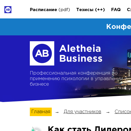
Расписание
(pdf)
Тезисы
(++)
FAQ
С
Конфе
Профессиональная конференция по
применению психологии в управлении и
бизнесе
Главная
→
Для участников
→
Список
Как стать Лидеро