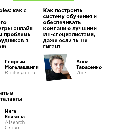
les: как с
Как построить
систему обучения и
ого
обеспечивать
игры онлайн
компанию лучшими
и проблемы
ИТ-специалистами,
рудников в
даже если ты не
com
гигант
Георгий
Анна
Могелашвили
Тарасенко
Booking.com
7bits
ать в
 таланты
Инга
Есакова
Atsearch
Group