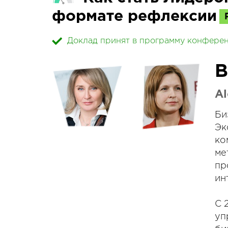
формате рефлексии
Доклад принят в программу конфере
В
Al
Би
Эк
ко
ме
пр
ин
С 
уп