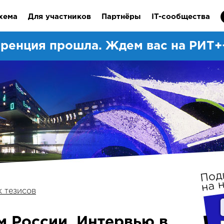
хема
Для участников
Партнёры
IT-сообщества
ренция прошла. Ждем вас на РИТ++
 тезисов
м России. Интервью в