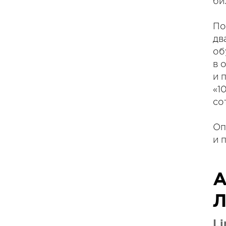
би
По
дв
об
в 
и 
«1
со
Оп
и 
А
Л
Li