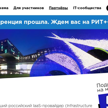
хема
Для участников
Партнёры
IT-сообщества
ренция прошла. Ждем вас на РИТ++
ший российский IaaS-провайдер (Infrastructure