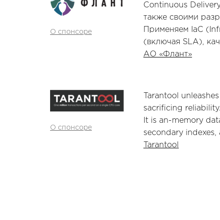
Continuous Deliver
также своими разр
Применяем IaC (Inf
О спонсоре
(включая SLA), кач
АО «Флант»
Tarantool unleashe
sacrificing reliability
It is an-memory dat
О спонсоре
secondary indexes, 
Tarantool