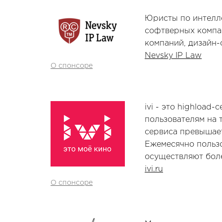
Юристы по интелле
софтверных компан
компаний, дизайн-
Nevsky IP Law
О спонсоре
ivi - это highload
пользователям на 
сервиса превышает
Ежемесячно пользо
осуществляют бол
ivi.ru
О спонсоре