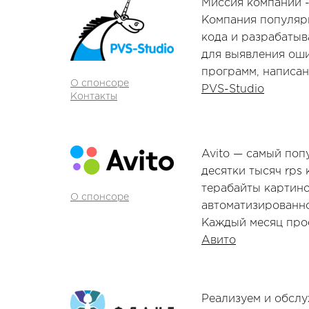
Миссия компании -
Компания популяр
кода и разрабатыв
для выявления оши
программ, написанн
О спонсоре
PVS-Studio
Контакты
Avito — самый поп
десятки тысяч rps 
терабайты картин
О спонсоре
автоматизированно
Каждый месяц прое
Авито
Реализуем и обслуж