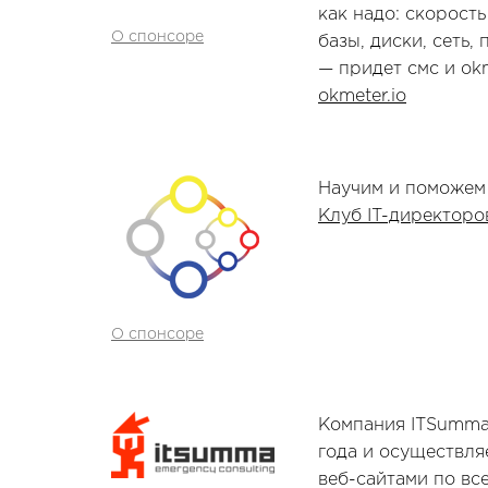
как надо: скорост
О спонсоре
базы, диски, сеть,
— придет смс и okm
okmeter.io
Научим и поможем
Клуб IT-директоро
О спонсоре
Компания ITSumma 
года и осуществля
веб-сайтами по вс