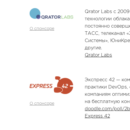
Qrator Labs c 200
технологии облака
постоянно соверше
О спонсоре
ТАСС, телеканал «
Системы», ЮниКред
другие.
Qrator Labs
Экспресс 42 — ко
практики DevOps,
компаниям оптимиз
на бесплатную кон
О спонсоре
doodle.com/poll/2
Express 42