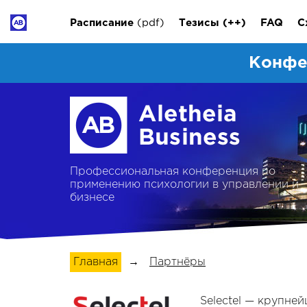
Расписание
(pdf)
Тезисы
(++)
FAQ
С
Конфе
Профессиональная конференция по
применению психологии в управлении и
бизнесе
Главная
→
Партнёры
Selectel — крупней