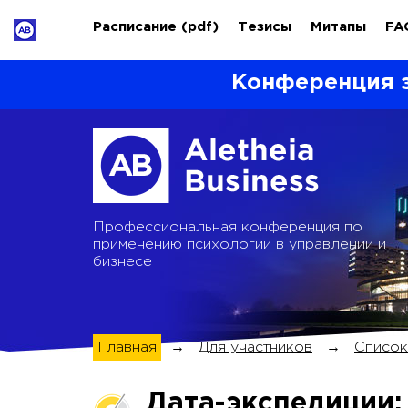
Расписание
(pdf)
Тезисы
Митапы
FA
Конференция 
Профессиональная конференция по
применению психологии в управлении и
бизнесе
Главная
→
Для участников
→
Список
Дата-экспедиции: