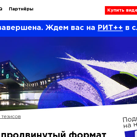
Q
Партнёры
Купить вид
завершена. Ждем вас на
РИТ++
в с
 тезисов
 продвинутый формат