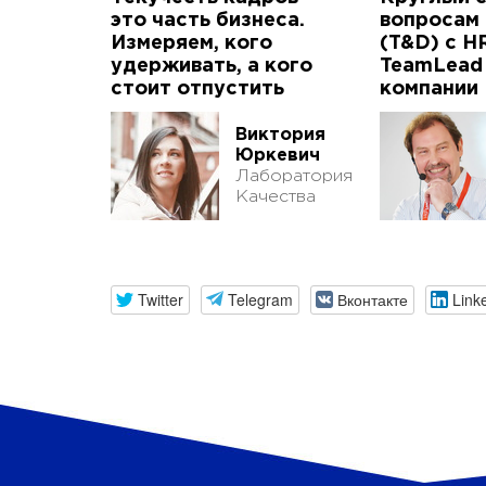
это часть бизнеса.
вопросам 
Измеряем, кого
(T&D) с H
удерживать, а кого
TeamLead d
стоит отпустить
компании
Виктория
Юркевич
Лаборатория
Качества
Twitter
Telegram
Вконтакте
Link