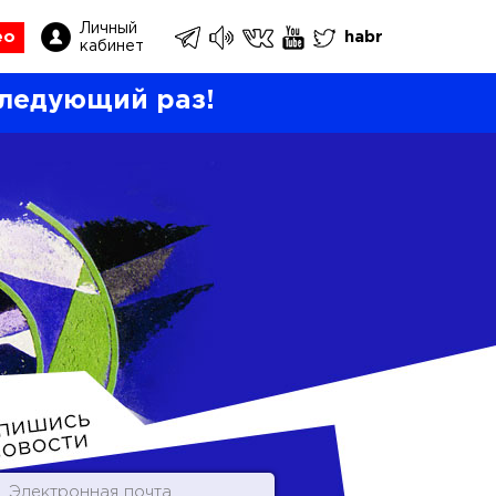
Личный
ео
habr
кабинет
ледующий раз!