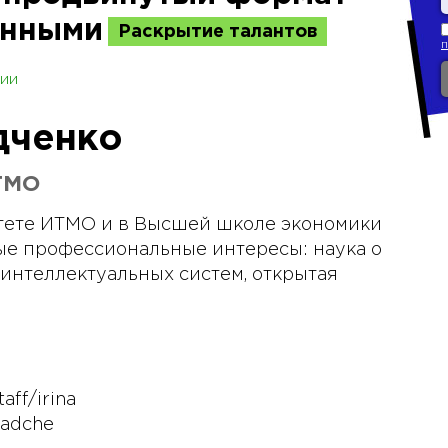
анными
Раскрытие талантов
ии
дченко
ТМО
тете ИТМО и в Высшей школе экономики
ные профессиональные интересы: наука о
 интеллектуальных систем, открытая
aff/irina
radche