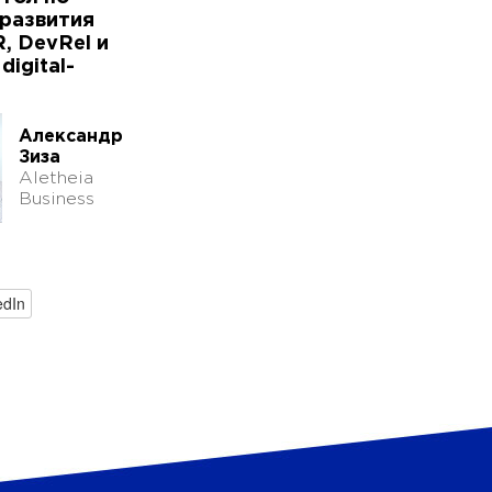
развития
R, DevRel и
igital-
Александр
Зиза
Aletheia
Business
edIn