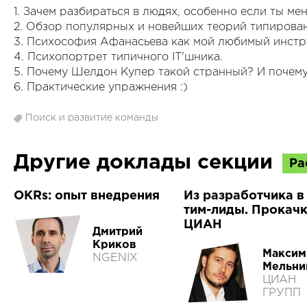
1. Зачем разбираться в людях, особенно если ты ме
2. Обзор популярных и новейших теорий типирова
3. Психософия Афанасьева как мой любимый инстр
4. Психопортрет типичного IT'шника.
5. Почему Шелдон Купер такой странный? И почему
6. Практические упражнения :)
Поиск и развитие команды
Другие доклады секции
Ра
OKRs: опыт внедрения
Из разработчика в
тим-лиды. Прокачк
ЦИАН
Дмитрий
Криков
Максим
NGENIX
Мельни
ЦИАН
ГРУПП