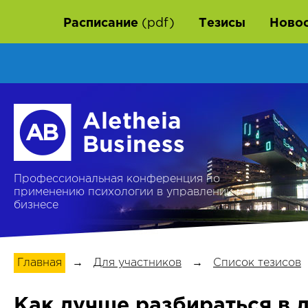
Расписание
(pdf)
Тезисы
Ново
Профессиональная конференция по
применению психологии в управлении и
бизнесе
Главная
→
Для участников
→
Список тезисов
Как лучше разбираться в 