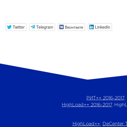
Twitter
Telegram
Вконтакте
LinkedIn
РИТ++ 2016-2017
,
HighLoad++ 2016-2017
, High
HighLoad++
,
DeCenter 