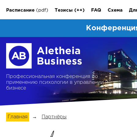
Расписание
(pdf)
Тезисы
(++)
FAQ
Схема
Дл
Конференция
Профессиональная конференция по
применению психологии в управлении и
бизнесе
Главная
→
Партнёры